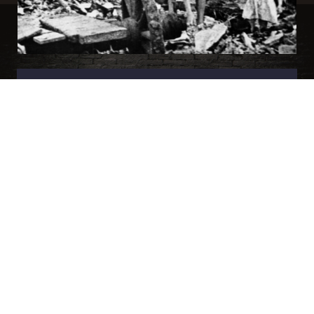
В апреле 2021 г. Генеральной прокуратурой
Беларуси возбуждено и в настоящее время
расследуется уголовное дело по факту геноцида
населения Беларуси во время Великой
Отечественной войны и послевоенный период. По
уголовному делу уже опрошено более 14,5 тыс.
свидетелей (из них – порядка 8 тыс. узников
концлагерей), установлено более 500 ранее
неизвестных мест массовых захоронений, в 18
государств направлены запросы об оказании
правовой помощи. В ходе расследования
установлены многочисленные факты массового
уничтожения нацистскими преступниками и