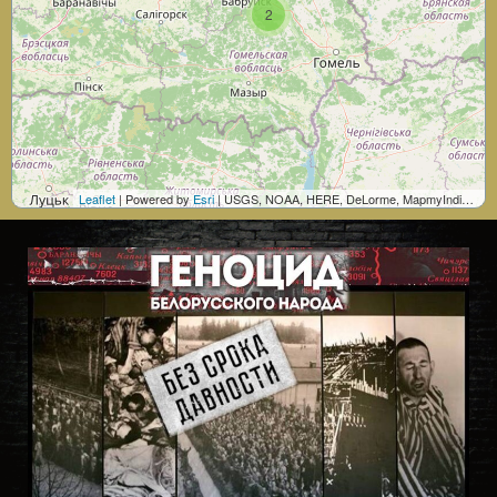
2
Leaflet
| Powered by
Esri
|
USGS, NOAA
,
HERE, DeLorme, MapmyIndia, © OpenStreetMap contributors